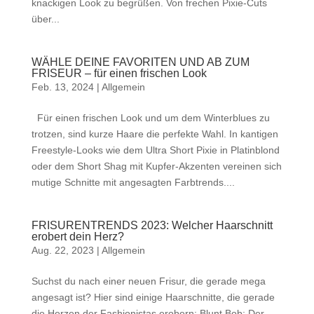
knackigen Look zu begrüßen. Von frechen Pixie-Cuts
über...
WÄHLE DEINE FAVORITEN UND AB ZUM
FRISEUR – für einen frischen Look
Feb. 13, 2024
|
Allgemein
Für einen frischen Look und um dem Winterblues zu
trotzen, sind kurze Haare die perfekte Wahl. In kantigen
Freestyle-Looks wie dem Ultra Short Pixie in Platinblond
oder dem Short Shag mit Kupfer-Akzenten vereinen sich
mutige Schnitte mit angesagten Farbtrends....
FRISURENTRENDS 2023: Welcher Haarschnitt
erobert dein Herz?
Aug. 22, 2023
|
Allgemein
Suchst du nach einer neuen Frisur, die gerade mega
angesagt ist? Hier sind einige Haarschnitte, die gerade
die Herzen der Fashionistas erobern: Blunt Bob: Der