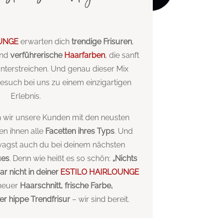
OUNGE
erwarten dich
trendige Frisuren
,
nd
verführerische
Haarfarben
, die sanft
unterstreichen. Und genau dieser Mix
esuch bei uns zu einem einzigartigen
Erlebnis.
en wir unsere Kunden mit den neusten
en ihnen alle
Facetten ihres Typs
. Und
 wagst auch du bei deinem nächsten
ues
. Denn wie heißt es so schön:
„Nichts
ar nicht in deiner
ESTILO HAIRLOUNGE
neuer
Haarschnitt, frische Farbe,
r hippe Trendfrisur
– wir sind bereit.