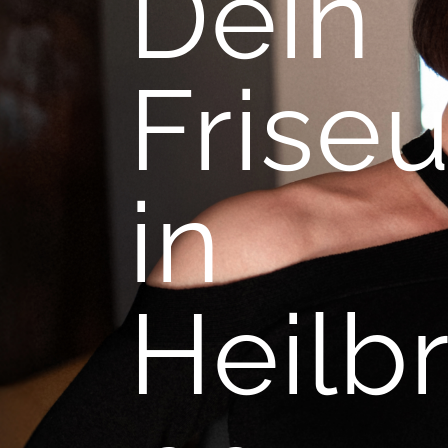
Dein
Friseu
in
Heilb