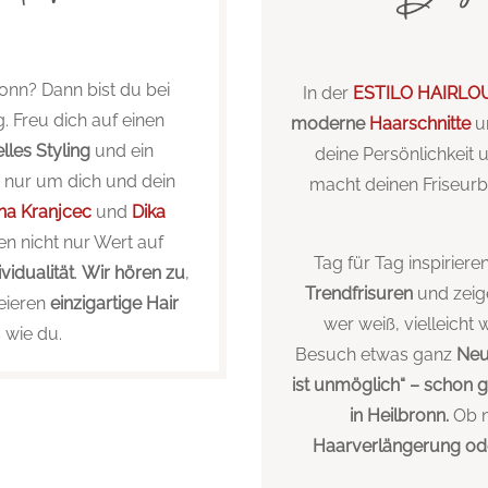
ronn? Dann bist du bei
In der
ESTILO HAIRL
. Freu dich auf einen
moderne
Haarschnitte
u
lles Styling
und ein
deine Persönlichkeit 
s nur um dich und dein
macht deinen Friseurb
na Kranjcec
und
Dika
en nicht nur Wert auf
Tag für Tag inspirier
ividualität
.
Wir hören zu
,
Trendfrisuren
und zeig
eieren
einzigartige Hair
wer weiß, vielleicht
 wie du.
Besuch etwas ganz
Ne
ist unmöglich“ – schon g
in Heilbronn.
Ob 
Haarverlängerung ode