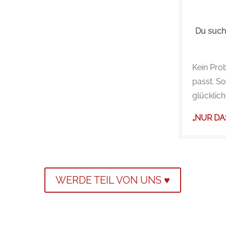
Du suchs
Kein Pro
passt. S
glücklic
„NUR DA
WERDE TEIL VON UNS ♥