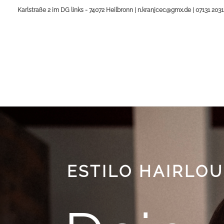
Karlstraße 2 im DG links - 74072 Heilbronn | n.kranjcec@gmx.de | 07131 203
ESTILO HAIRLO