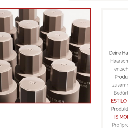
Deine Ha
Haarschn
entsch
Produ
zusamme
Bedürf
ESTILO
Produktl
IS MO
Profipr