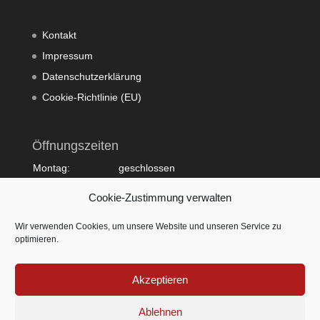
Kontakt
Impressum
Datenschutzerklärung
Cookie-Richtlinie (EU)
Öffnungszeiten
Montag:
geschlossen
Dienstag:
10:00 - 20:00
Cookie-Zustimmung verwalten
Mittwoch:
09:00 - 18:00
Donnerstag:
10:00 - 20:00
Wir verwenden Cookies, um unsere Website und unseren Service zu
Freitag:
09:00 - 18:00
optimieren.
Samstag:
09:00 - 15:00
Sonntag:
geschlossen
Akzeptieren
Ablehnen