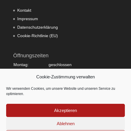
Kontakt
Impressum
Datenschutzerklärung
Cookie-Richtlinie (EU)
Öffnungszeiten
Montag:
geschlossen
Dienstag:
10:00 - 20:00
Cookie-Zustimmung verwalten
Mittwoch:
09:00 - 18:00
Donnerstag:
10:00 - 20:00
Wir verwenden Cookies, um unsere Website und unseren Service zu
Freitag:
09:00 - 18:00
optimieren.
Samstag:
09:00 - 15:00
Sonntag:
geschlossen
Akzeptieren
Ablehnen