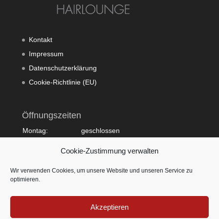
Kontakt
Impressum
Datenschutzerklärung
Cookie-Richtlinie (EU)
Öffnungszeiten
Montag:
geschlossen
Dienstag:
10:00 - 20:00
Cookie-Zustimmung verwalten
Mittwoch:
09:00 - 18:00
Donnerstag:
10:00 - 20:00
Wir verwenden Cookies, um unsere Website und unseren Service zu
Freitag:
09:00 - 18:00
optimieren.
Samstag:
09:00 - 15:00
Sonntag:
geschlossen
Akzeptieren