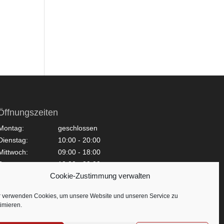
Öffnungszeiten
Montag:
geschlossen
Dienstag:
10:00 - 20:00
Mittwoch:
09:00 - 18:00
Donnerstag:
10:00 - 20:00
Cookie-Zustimmung verwalten
Freitag:
09:00 - 18:00
Samstag:
09:00 - 15:00
r verwenden Cookies, um unsere Website und unseren Service zu
Sonntag:
geschlossen
imieren.