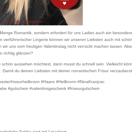
de Menge Romantik, sondern erfordert für uns Ladies auch ein besonder
en verführerischer Lingerie können wir unseren Liebsten auch mit schö
 wir uns vom heutigen Valentinstag nicht verrückt machen lassen. Aber
o richtig glänzen?
 schön aussehen möchtest, dann musst du schnell sein. Vielleicht kön
. Damit du deinen Liebsten mit deiner romantischen Frisur verzauberst
#besterfriseurheilbronn #Haare #Heilbronn #NinaKranjcec
iebe #gutschein #valentinsgeschenk #friseurgutschein
forderliche Felder sind mit
*
markiert