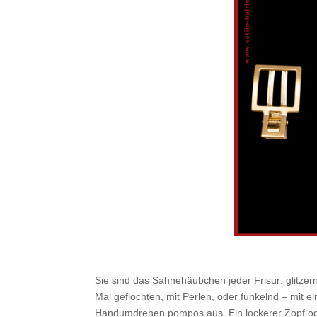
Sie sind das Sahnehäubchen jeder Frisur: glitzer
Mal geflochten, mit Perlen, oder funkelnd – mit e
Handumdrehen pompös aus. Ein lockerer Zopf oder