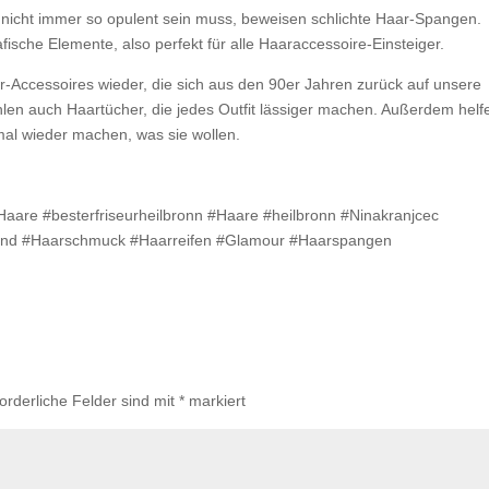
 nicht immer so opulent sein muss, beweisen schlichte Haar-Spangen.
ische Elemente, also perfekt für alle Haaraccessoire-Einsteiger.
ar-Accessoires wieder, die sich aus den 90er Jahren zurück auf unsere
len auch Haartücher, die jedes Outfit lässiger machen. Außerdem helf
mal wieder machen, was sie wollen.
#Haare #besterfriseurheilbronn #Haare #heilbronn #Ninakranjcec
rend #Haarschmuck #Haarreifen #Glamour #Haarspangen
forderliche Felder sind mit
*
markiert