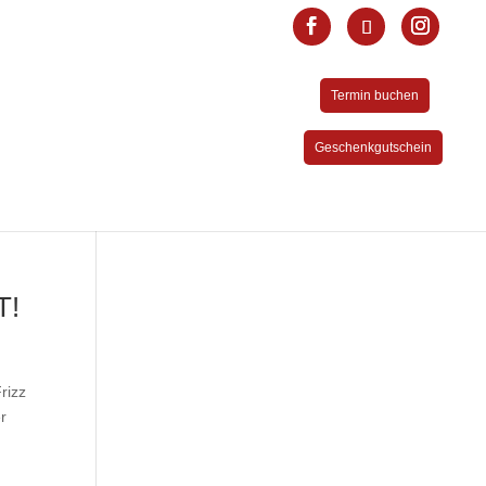
Termin buchen
Geschenkgutschein
T!
rizz
er