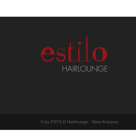
© by ESTILO Hairlounge - Nina Kranjcec