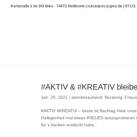
Karlstraße 2 im DG links - 74072 Heilbronn | n.kranjcec@gmx.de | 0713
#AKTIV & #KREATIV bleiben
Jan. 29, 2021
|
atemberaubend
,
Beratung
,
Frisu
#AKTIV #KREATIV – heute ist Backtag Viele unser
Gelegenheit mal etwas #NEUES auszuprobieren un
für´s backen entdeckt habe...