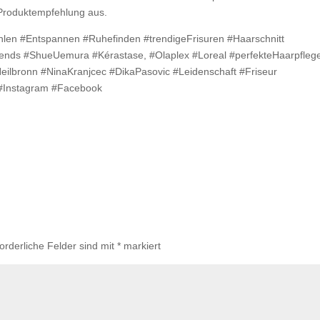
 Produktempfehlung aus.
ühlen #Entspannen #Ruhefinden #trendigeFrisuren #Haarschnitt
Trends #ShueUemura #Kérastase, #Olaplex #Loreal #perfekteHaarpfleg
eilbronn #NinaKranjcec #DikaPasovic #Leidenschaft #Friseur
 #Instagram #Facebook
forderliche Felder sind mit
*
markiert