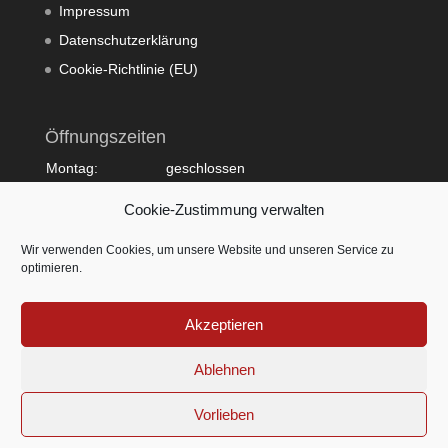
Impressum
Datenschutzerklärung
Cookie-Richtlinie (EU)
Öffnungszeiten
Montag:
geschlossen
Dienstag:
10:00 - 20:00
Cookie-Zustimmung verwalten
Mittwoch:
09:00 - 18:00
Donnerstag:
10:00 - 20:00
Wir verwenden Cookies, um unsere Website und unseren Service zu
Freitag:
09:00 - 18:00
optimieren.
Samstag:
09:00 - 15:00
Sonntag:
geschlossen
Akzeptieren
Ablehnen
Vorlieben
© by ESTILO Hairlounge - Nina Kranjcec