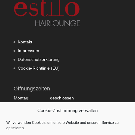
Kontakt
Impressum
Datenschutzerklärung
Cookie-Richtlinie (EU)
Öffnungszeiten
Montag:
geschlossen
Dienstag:
10:00 - 20:00
Cookie-Zustimmung verwalten
Mittwoch:
09:00 - 18:00
Donnerstag:
10:00 - 20:00
Wir verwenden Cookies, um unsere Website und unseren Service zu
Freitag:
09:00 - 18:00
optimieren.
Samstag:
09:00 - 15:00