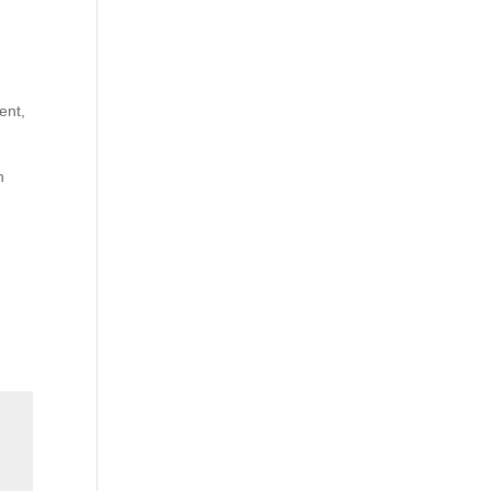
ent,
n