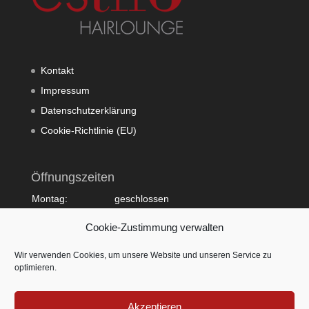
Kontakt
Impressum
Datenschutzerklärung
Cookie-Richtlinie (EU)
Öffnungszeiten
Montag:
geschlossen
Dienstag:
10:00 - 20:00
Cookie-Zustimmung verwalten
Mittwoch:
09:00 - 18:00
Donnerstag:
10:00 - 20:00
Wir verwenden Cookies, um unsere Website und unseren Service zu
Freitag:
09:00 - 18:00
optimieren.
Samstag:
09:00 - 15:00
Sonntag:
geschlossen
Akzeptieren