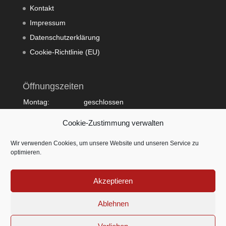
Kontakt
Impressum
Datenschutzerklärung
Cookie-Richtlinie (EU)
Öffnungszeiten
Montag:
geschlossen
Dienstag:
10:00 - 20:00
Cookie-Zustimmung verwalten
Mittwoch:
09:00 - 18:00
Donnerstag:
10:00 - 20:00
Wir verwenden Cookies, um unsere Website und unseren Service zu
Freitag:
09:00 - 18:00
optimieren.
Samstag:
09:00 - 15:00
Sonntag:
geschlossen
Akzeptieren
Ablehnen