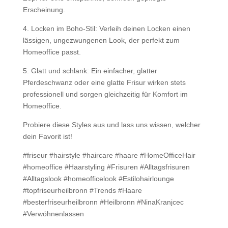
Erscheinung.
4️. Locken im Boho-Stil: Verleih deinen Locken einen
lässigen, ungezwungenen Look, der perfekt zum
Homeoffice passt.
5️. Glatt und schlank: Ein einfacher, glatter
Pferdeschwanz oder eine glatte Frisur wirken stets
professionell und sorgen gleichzeitig für Komfort im
Homeoffice.
Probiere diese Styles aus und lass uns wissen, welcher
dein Favorit ist!
#friseur #hairstyle #haircare #haare #HomeOfficeHair
#homeoffice #Haarstyling #Frisuren #Alltagsfrisuren
#Alltagslook #homeofficelook #Estilohairlounge
#topfriseurheilbronn #Trends #Haare
#besterfriseurheilbronn #Heilbronn #NinaKranjcec
#Verwöhnenlassen