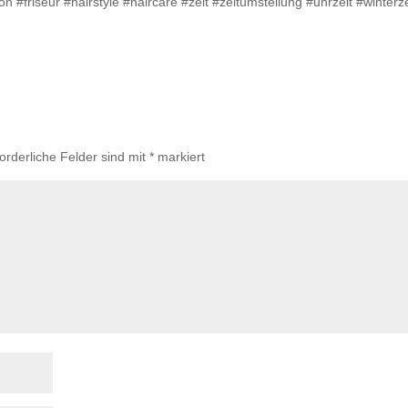
 #friseur #hairstyle #haircare #zeit #zeitumstellung #uhrzeit #winterze
forderliche Felder sind mit
*
markiert