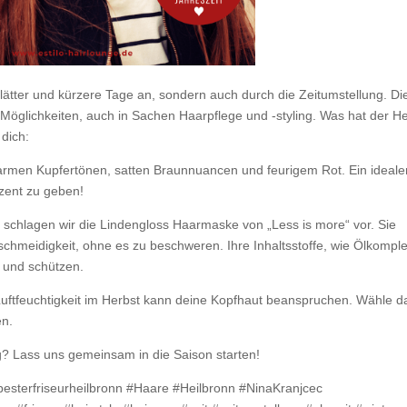
Blätter und kürzere Tage an, sondern auch durch die Zeitumstellung. Di
 Möglichkeiten, auch in Sachen Haarpflege und -styling. Was hat der H
 dich:
warmen Kupfertönen, satten Braunnuancen und feurigem Rot. Ein ideale
zent zu geben!
 schlagen wir die Lindengloss Haarmaske von „Less is more“ vor. Sie
schmeidigkeit, ohne es zu beschweren. Ihre Inhaltsstoffe, wie Ölkomple
 und schützen.
uftfeuchtigkeit im Herbst kann deine Kopfhaut beanspruchen. Wähle d
en.
ng? Lass uns gemeinsam in die Saison starten!
#besterfriseurheilbronn #Haare #Heilbronn #NinaKranjcec