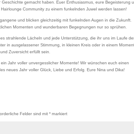
er Geschichte gemacht haben. Euer Enthusiasmus, eure Begeisterung 
o Hairlounge Community zu einem funkelnden Juwel werden lassen!
gangene und blicken gleichzeitig mit funkelnden Augen in die Zukunft.
cklichen Momenten und wunderbaren Begegnungen nur so sprühen.
des strahlende Lächeln und jede Unterstützung, die ihr uns im Laufe de
ster in ausgelassener Stimmung, in kleinen Kreis oder in einem Momen
nd Zuversicht erfüllt sein.
 ein Jahr voller unvergesslicher Momente! Wir wünschen euch einen
s neues Jahr voller Glück, Liebe und Erfolg. Eure Nina und Dika!
forderliche Felder sind mit
*
markiert