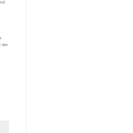
und
s
t der