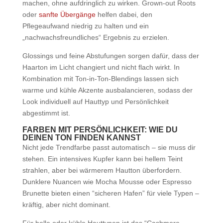
machen, ohne aufdringlich zu wirken. Grown-out Roots
oder
sanfte Übergänge
helfen dabei, den
Pflegeaufwand niedrig zu halten und ein
„nachwachsfreundliches“ Ergebnis zu erzielen.
Glossings und feine Abstufungen sorgen dafür, dass der
Haarton im Licht changiert und nicht flach wirkt. In
Kombination mit Ton-in-Ton-Blendings lassen sich
warme und kühle Akzente ausbalancieren, sodass der
Look individuell auf Hauttyp und Persönlichkeit
abgestimmt ist.
FARBEN MIT PERSÖNLICHKEIT: WIE DU
DEINEN TON FINDEN KANNST
Nicht jede Trendfarbe passt automatisch – sie muss dir
stehen. Ein intensives Kupfer kann bei hellem Teint
strahlen, aber bei wärmerem Hautton überfordern.
Dunklere Nuancen wie Mocha Mousse oder Espresso
Brunette bieten einen “sicheren Hafen” für viele Typen –
kräftig, aber nicht dominant.
Für helle oder kühle Hauttypen ist das “Cashmere