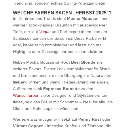
Trend sind, sondern echtes Styling-Potenzial bieten.
WELCHE FARBEN SAGEN „HERBST 2025“?
Im Zentrum des Trends steht
Mocha Mousse
– ein
warmer, schokoladiger Braunton mit ausgewogener
Tiefe, der laut
Vogue
und Farbexpert:innen eine der
Schlüsselnuancen der Saison ist. Diese Farbe wirkt
edel, ist vielseitig kombinierbar und lässt sich mit
Highlights oder Glossings harmonisch modulieren.
Neben Mocha Mousse ist
Root Beer Blonde
ein
weiterer Favorit. Dieser Look kombiniert sanfte Blond-
und Bronzenuancen, die im Übergang zur Naturwurzel
fließend wirken und wenig Pflegeaufwand verlangen.
Außerdem zählt
Espresso Brunette
zu den
Wunschfarben
vieler Designer und Stylist:innen: Ein
tiefes, seidiges Braun mit Schimmer – ideal für alle, die
Glanz und Ruhe zugleich wünschen.
Wer es etwas mutiger will, setzt auf
Penny Rust
oder
Vibrant Copper
– intensive Kupfer- und Zinntöne, die