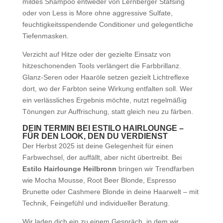
mildes Shampoo entweder von Lernberger Stafsing
oder von Less is More ohne aggressive Sulfate,
feuchtigkeitsspendende Conditioner und gelegentliche
Tiefenmasken.
Verzicht auf Hitze oder der gezielte Einsatz von
hitzeschonenden Tools verlängert die Farbbrillanz.
Glanz-Seren oder Haaröle setzen gezielt Lichtreflexe
dort, wo der Farbton seine Wirkung entfalten soll. Wer
ein verlässliches Ergebnis möchte, nutzt regelmäßig
Tönungen zur Auffrischung, statt gleich neu zu färben.
DEIN TERMIN BEI ESTILO HAIRLOUNGE –
FÜR DEN LOOK, DEN DU VERDIENST
Der Herbst 2025 ist deine Gelegenheit für einen
Farbwechsel, der auffällt, aber nicht übertreibt. Bei
Estilo Hairlounge Heilbronn
bringen wir Trendfarben
wie Mocha Mousse, Root Beer Blonde, Espresso
Brunette oder Cashmere Blonde in deine Haarwelt – mit
Technik, Feingefühl und individueller Beratung.
Wir laden dich ein zu einem Gespräch, in dem wir