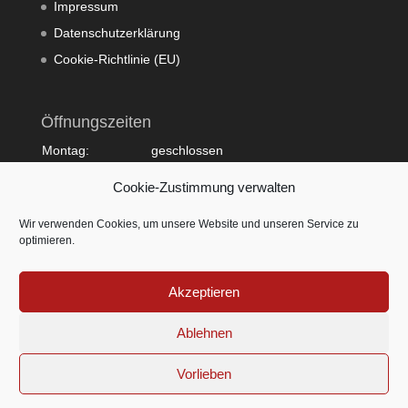
Impressum
Datenschutzerklärung
Cookie-Richtlinie (EU)
Öffnungszeiten
Montag:
geschlossen
Dienstag:
10:00 - 20:00
Cookie-Zustimmung verwalten
Mittwoch:
09:00 - 18:00
Donnerstag:
10:00 - 20:00
Wir verwenden Cookies, um unsere Website und unseren Service zu
Freitag:
09:00 - 18:00
optimieren.
Samstag:
09:00 - 15:00
Sonntag:
geschlossen
Akzeptieren
Ablehnen
Vorlieben
© by ESTILO Hairlounge - Nina Kranjcec