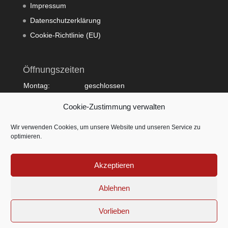
Impressum
Datenschutzerklärung
Cookie-Richtlinie (EU)
Öffnungszeiten
Montag:
geschlossen
Dienstag:
10:00 - 20:00
Cookie-Zustimmung verwalten
Mittwoch:
09:00 - 18:00
Donnerstag:
10:00 - 20:00
Wir verwenden Cookies, um unsere Website und unseren Service zu
Freitag:
09:00 - 18:00
optimieren.
Samstag:
09:00 - 15:00
Sonntag:
geschlossen
Akzeptieren
Ablehnen
Vorlieben
© by ESTILO Hairlounge - Nina Kranjcec