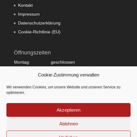
Kontakt
Impressum
Datenschutzerklärung
Cookie-Richtlinie (EU)
Öffnungszeiten
Montag:
geschlossen
Dienstag:
10:00 - 20:00
Cookie-Zustimmung verwalten
Mittwoch:
09:00 - 18:00
Donnerstag:
10:00 - 20:00
Wir verwenden Cookies, um unsere Website und unseren Service zu
Freitag:
09:00 - 18:00
optimieren.
Samstag:
09:00 - 15:00
Sonntag:
geschlossen
Akzeptieren
Ablehnen