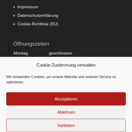
Impressum
Datenschutzerklärung
Cookie-Richtlinie (EU)
Öffnungszeiten
Montag:
geschlossen
Dienstag:
10:00 - 20:00
Cookie-Zustimmung verwalten
Mittwoch:
09:00 - 18:00
Donnerstag:
10:00 - 20:00
Wir verwenden Cookies, um unsere Website und unseren Service zu
Freitag:
09:00 - 18:00
optimieren.
Samstag:
09:00 - 15:00
Sonntag:
geschlossen
Akzeptieren
Ablehnen
Vorlieben
© by ESTILO Hairlounge - Nina Kranjcec