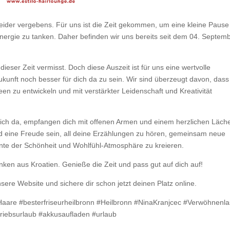
leider vergebens. Für uns ist die Zeit gekommen, um eine kleine Pause
ergie zu tanken. Daher befinden wir uns bereits seit dem 04. Septem
dieser Zeit vermisst. Doch diese Auszeit ist für uns eine wertvolle
kunft noch besser für dich da zu sein. Wir sind überzeugt davon, dass
een zu entwickeln und mit verstärkter Leidenschaft und Kreativität
dich da, empfangen dich mit offenen Armen und einem herzlichen Läche
rd eine Freude sein, all deine Erzählungen zu hören, gemeinsam neue
te der Schönheit und Wohlfühl-Atmosphäre zu kreieren.
en aus Kroatien. Genieße die Zeit und pass gut auf dich auf!
sere Website und sichere dir schon jetzt deinen Platz online.
#Haare #besterfriseurheilbronn #Heilbronn #NinaKranjcec #Verwöhnenl
triebsurlaub #akkusaufladen #urlaub