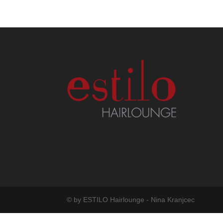
© by ESTILO Hairlounge - Nina Kranjcec