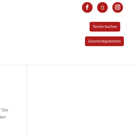
Termin buchen
Geschenkgutschein
? Die
rten