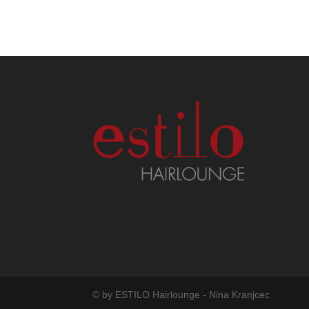
© by ESTILO Hairlounge - Nina Kranjcec