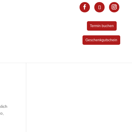
Termin buchen
Geschenkgutschein
klich
to,