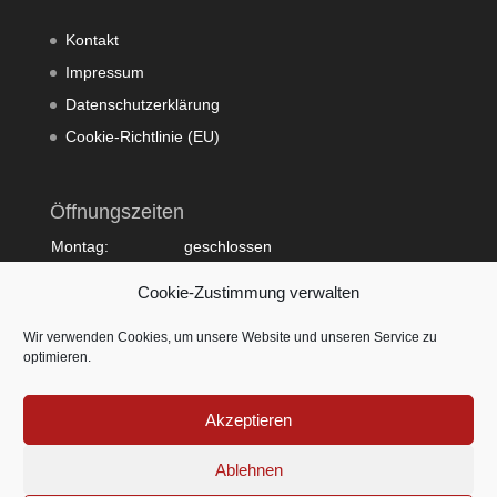
Kontakt
Impressum
Datenschutzerklärung
Cookie-Richtlinie (EU)
Öffnungszeiten
Montag:
geschlossen
Dienstag:
10:00 - 20:00
Cookie-Zustimmung verwalten
Mittwoch:
09:00 - 18:00
Donnerstag:
10:00 - 20:00
Wir verwenden Cookies, um unsere Website und unseren Service zu
Freitag:
09:00 - 18:00
optimieren.
Samstag:
09:00 - 15:00
Sonntag:
geschlossen
Akzeptieren
Ablehnen