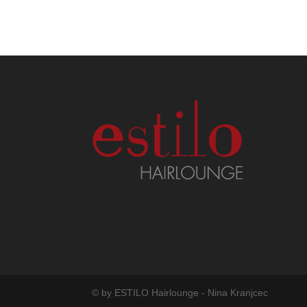
© by ESTILO Hairlounge - Nina Kranjcec