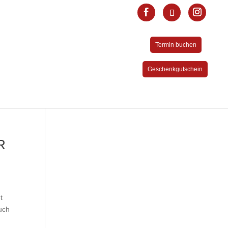
Termin buchen
Geschenkgutschein
R
t
uch