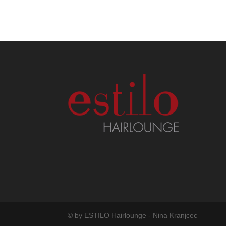
© by ESTILO Hairlounge - Nina Kranjcec