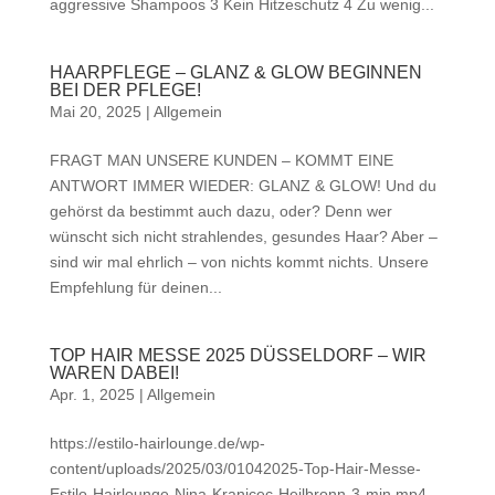
aggressive Shampoos 3️ Kein Hitzeschutz 4️ Zu wenig...
HAARPFLEGE – GLANZ & GLOW BEGINNEN
BEI DER PFLEGE!
Mai 20, 2025
|
Allgemein
FRAGT MAN UNSERE KUNDEN – KOMMT EINE
ANTWORT IMMER WIEDER: GLANZ & GLOW! Und du
gehörst da bestimmt auch dazu, oder? Denn wer
wünscht sich nicht strahlendes, gesundes Haar? Aber –
sind wir mal ehrlich – von nichts kommt nichts. Unsere
Empfehlung für deinen...
TOP HAIR MESSE 2025 DÜSSELDORF – WIR
WAREN DABEI!
Apr. 1, 2025
|
Allgemein
https://estilo-hairlounge.de/wp-
content/uploads/2025/03/01042025-Top-Hair-Messe-
Estilo-Hairlounge-Nina-Kranjcec-Heilbronn-3-min.mp4