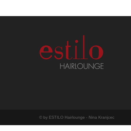
© by ESTILO Hairlounge - Nina Kranjcec