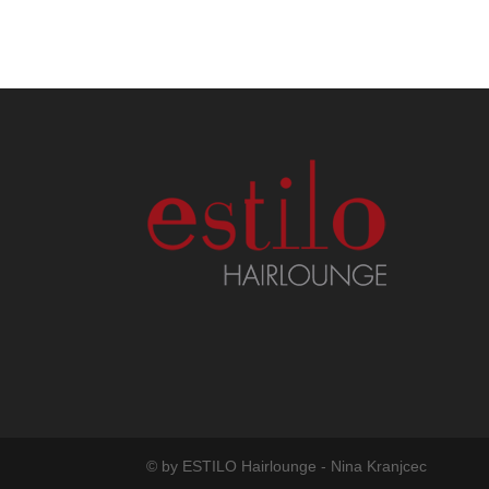
© by ESTILO Hairlounge - Nina Kranjcec