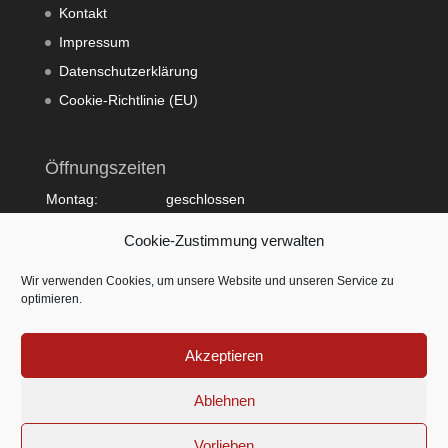
Kontakt
Impressum
Datenschutzerklärung
Cookie-Richtlinie (EU)
Öffnungszeiten
Montag:
geschlossen
Dienstag:
10:00 - 20:00
Cookie-Zustimmung verwalten
Mittwoch:
09:00 - 18:00
Donnerstag:
10:00 - 20:00
Wir verwenden Cookies, um unsere Website und unseren Service zu
Freitag:
09:00 - 18:00
optimieren.
Samstag:
09:00 - 15:00
Sonntag:
geschlossen
Akzeptieren
Ablehnen
Vorlieben