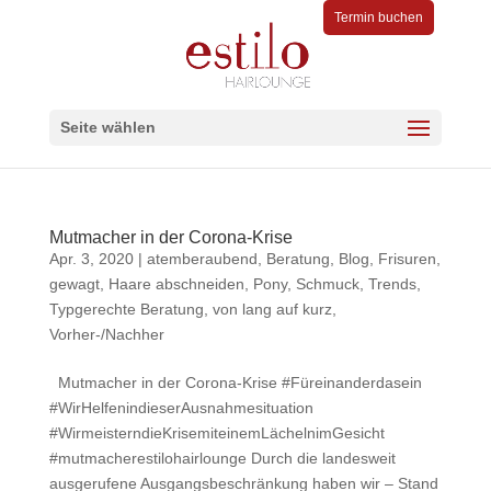
Termin buchen
Seite wählen
Mutmacher in der Corona-Krise
Apr. 3, 2020
|
atemberaubend
,
Beratung
,
Blog
,
Frisuren
,
gewagt
,
Haare abschneiden
,
Pony
,
Schmuck
,
Trends
,
Typgerechte Beratung
,
von lang auf kurz
,
Vorher-/Nachher
Mutmacher in der Corona-Krise #Füreinanderdasein
#WirHelfenindieserAusnahmesituation
#WirmeisterndieKrisemiteinemLächelnimGesicht
#mutmacherestilohairlounge Durch die landesweit
ausgerufene Ausgangsbeschränkung haben wir – Stand