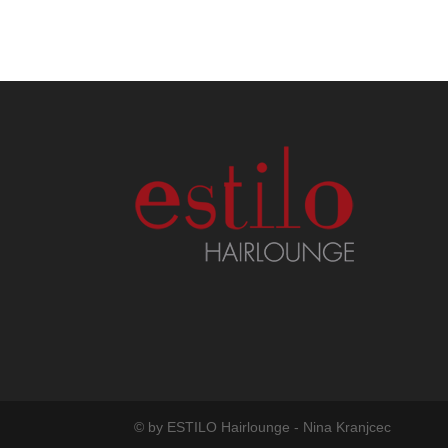
© by ESTILO Hairlounge - Nina Kranjcec