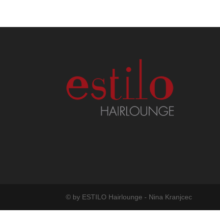
© by ESTILO Hairlounge - Nina Kranjcec